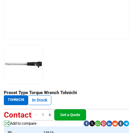
Preset Type Torque Wrench Tohnichi
TOHNICHI
In Stock
Contact
Get a Quote
Add to compare
ID:
15616