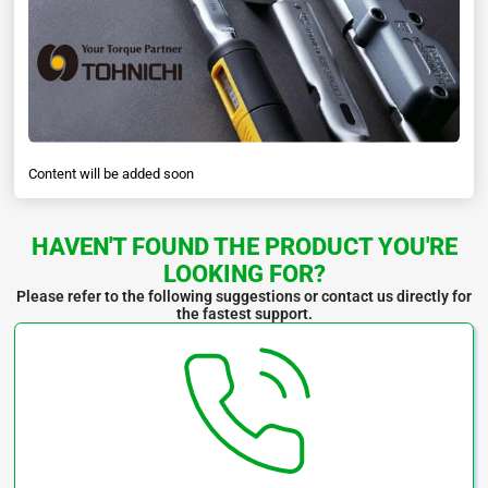
Số lượng / gói: 1
Model
Phạm vi điều chỉnh Mô-men xoắn (N.m)
Độ ch
CL15NX8D
3-15
CL25N5X10D
5-25
Content will be added soon
CL50NX12D
10.0-50.0
HAVEN'T FOUND THE PRODUCT YOU'RE
CL100NX15D
20.0-100.0
LOOKING FOR?
Please refer to the following suggestions or contact us directly for
the fastest support.