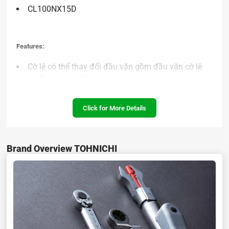
CL100NX15D
Features:
Cờ lê có thể thay đổi đầu vặn gồm đầu vặn cờ lê
vòng, đầu cóc và đầu lục giác.
Khi gần chạm đến ngưỡng lực cài đặt sẽ có đèn
báo và tiếng chuông thông báo cho người sử dụng
Click for More Details
biết.
Ưng dụng: dùng để siết chặt các loại ốc vít khác
Brand Overview TOHNICHI
nhau cho lắp ráp và sản xuất hàng loạt.
Specification:
Độ chính xác mơ men xoắn (%): 3
Hướng vặn: Phải