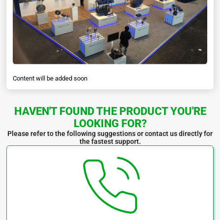
– Với bu-lông thép Taper-Grip, việc lắp và tháo thiết kế trục rỗng đơn
giản và không tốn kém.
– Thiết kế nhỏ gọn, tiết kiệm không gian.
– Ma sát thấp, do đó không có hạn chế nhiệt .
Content will be added soon
Ứng dụng Đong Co Giam Toc Sumitomo Cyclo HBB
trong Ngành
Công Nghiệp :
HAVEN'T FOUND THE PRODUCT YOU'RE
–
Xử lý vật liệu
LOOKING FOR?
Please refer to the following suggestions or contact us directly for
– Băng tải
the fastest support.
– Máy nghiền bi
– Máy kéo dây
– Công nghiệp thực phẩm
– Máy khuấy