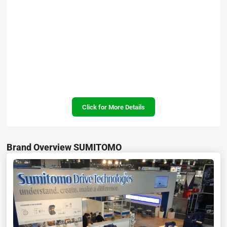
Click for More Details
Brand Overview SUMITOMO
Đặc điểm và tính năng của dòng Motor Sumitomo Cyclo HBB :
– Motor Giảm Tốc Sumitomo HBB là sự kết hợp giữa thiết bị hộp số
Helical với Motor Cyclo mang lại thiết kế cực kỳ mạnh mẽ cho dòng
Cyclo Helical BuddyBox.
– Với kết quả kiểm tra sau 50.000 giờ hoạt động Motor Cyclo HBB
không tạo ra sự mòn đáng chú ý nào.