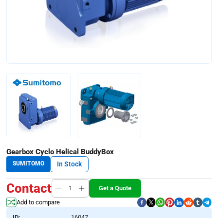
Gearbox Cyclo Helical BuddyBox
SUMITOMO
In Stock
Contact
Get a Quote
Add to compare
ID:
16047