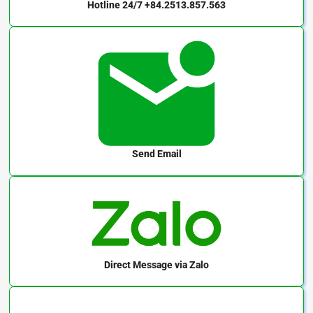
Hotline 24/7
+84.2513.857.563
– Máy in
– Máy ép lọc băng tải
– Máy hủy tài liệu
– Băng tải chip
Send Email
Direct Message
via Zalo