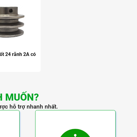
ốt 24 rãnh 2A có
g
H MUỐN?
ược hỗ trợ nhanh nhất.