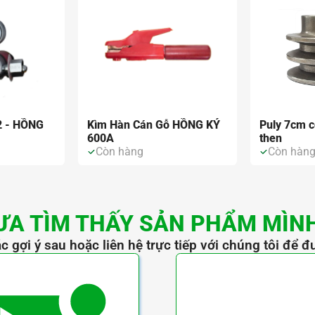
2 - HỒNG
Kìm Hàn Cán Gỗ HỒNG KÝ
Puly 7cm c
600A
then
Còn hàng
Còn hàn
ƯA TÌM THẤY SẢN PHẨM MÌN
c gợi ý sau hoặc liên hệ trực tiếp với chúng tôi để đ