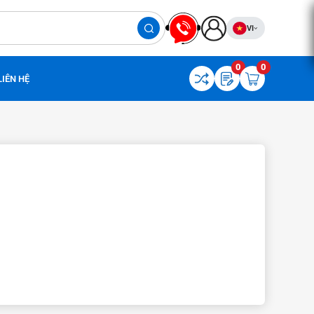
VI
0
0
LIÊN HỆ