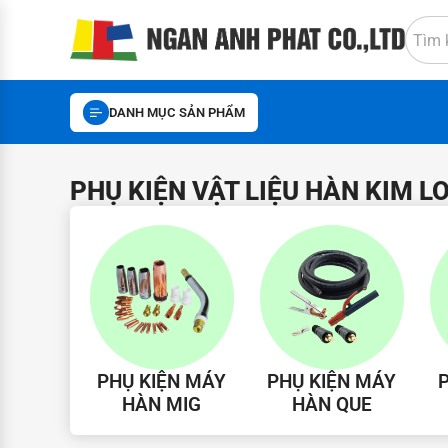
DANH MỤC SẢN PHẨM
PHỤ KIỆN VẬT LIỆU HÀN KIM L
PHỤ KIỆN MÁY
PHỤ KIỆN MÁY
HÀN MIG
HÀN QUE