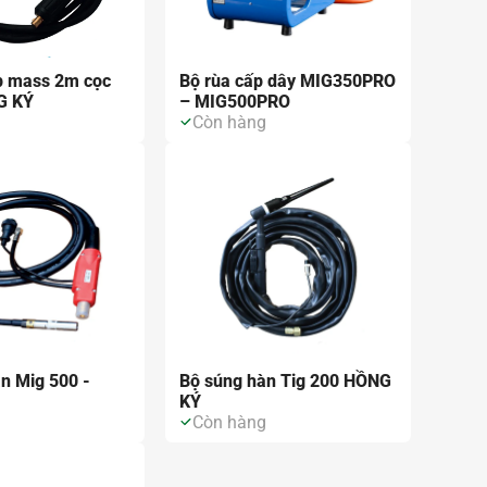
p mass 2m cọc
Bộ rùa cấp dây MIG350PRO
G KÝ
– MIG500PRO
g
Còn hàng
n Mig 500 -
Bộ súng hàn Tig 200 HỒNG
KÝ
g
Còn hàng