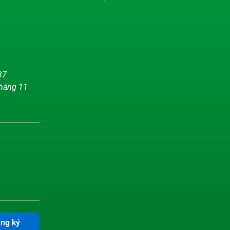
37
tháng 11
ng ký