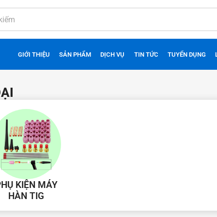
GIỚI THIỆU
SẢN PHẨM
DỊCH VỤ
TIN TỨC
TUYỂN DỤNG
OẠI
PHỤ KIỆN MÁY
HÀN TIG