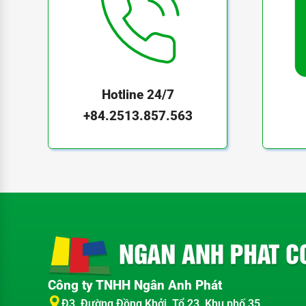
Hotline 24/7
+84.2513.857.563
Công ty TNHH Ngân Anh Phát
Đ3, Đường Đồng Khởi, Tổ 23, Khu phố 35,