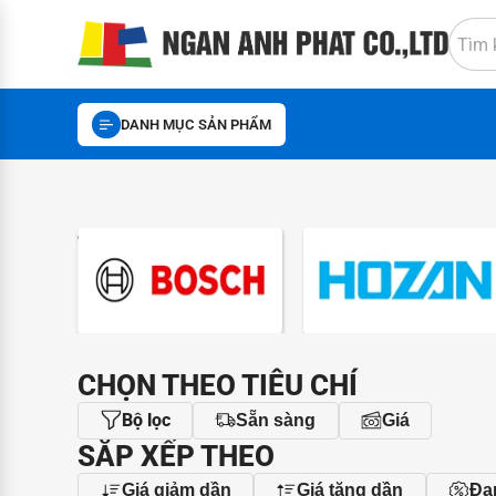
DANH MỤC SẢN PHẨM
THƯƠNG HIỆU
CHỌN THEO TIÊU CHÍ
Bộ lọc
Sẵn sàng
Giá
SẮP XẾP THEO
Giá giảm dần
Giá tăng dần
Đa