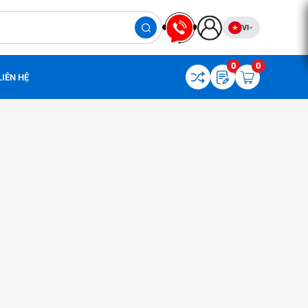
VI
0
0
LIÊN HỆ