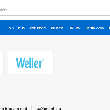
GIỚI THIỆU
SẢN PHẨM
DỊCH VỤ
TIN TỨC
TUYỂN DỤNG
ng khuyến mãi
Xem nhiều