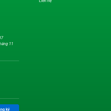
Liên hệ
37
tháng 11
ng ký