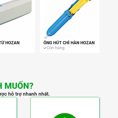
TỪ HOZAN
ỐNG HÚT CHÌ HÀN HOZAN
g
Còn hàng
H MUỐN?
ược hỗ trợ nhanh nhất.