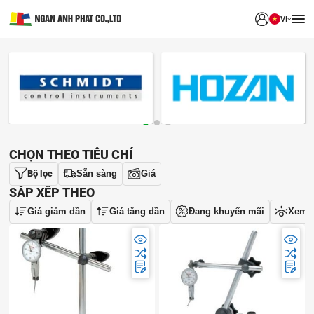
VI
THƯƠNG HIỆU
CHỌN THEO TIÊU CHÍ
Bộ lọc
Sẵn sàng
Giá
SẮP XẾP THEO
Giá giảm dần
Giá tăng dần
Đang khuyến mãi
Xem 