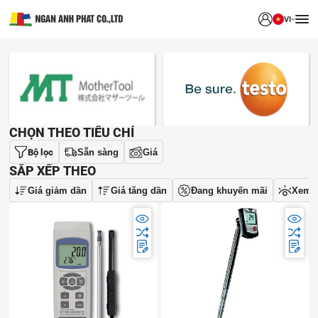
VI
THƯƠNG HIỆU
CHỌN THEO TIÊU CHÍ
Bộ lọc
Sẵn sàng
Giá
SẮP XẾP THEO
Giá giảm dần
Giá tăng dần
Đang khuyến mãi
Xem 