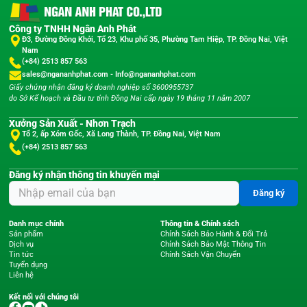
Công ty TNHH Ngân Anh Phát
Đ3, Đường Đồng Khởi, Tổ 23, Khu phố 35, Phường Tam Hiệp, TP. Đồng Nai, Việt
Nam
(+84) 2513 857 563
sales@ngananhphat.com
-
Info@ngananhphat.com
Giấy chứng nhận đăng ký doanh nghiệp số 3600955737
do Sở Kế hoạch và Đầu tư tỉnh Đồng Nai cấp ngày 19 tháng 11 năm 2007
Xưởng Sản Xuất - Nhơn Trạch
Tổ 2, ấp Xóm Gốc, Xã Long Thành, TP. Đồng Nai, Việt Nam
(+84) 2513 857 563
Đăng ký nhận thông tin khuyến mại
Đăng ký
Danh mục chính
Thông tin & Chính sách
Sản phẩm
Chính Sách Bảo Hành & Đổi Trả
Dịch vụ
Chính Sách Bảo Mật Thông Tin
Tin tức
Chính Sách Vận Chuyển
Tuyển dụng
Liên hệ
Kết nối với chúng tôi